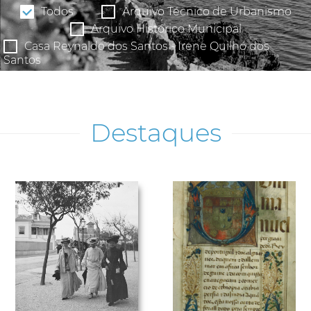
Todos
Arquivo Técnico de Urbanismo
Arquivo Histórico Municipal
Casa Reynaldo dos Santos - Irene Quilhó dos
Santos
Museu da Música Portuguesa
Destaques