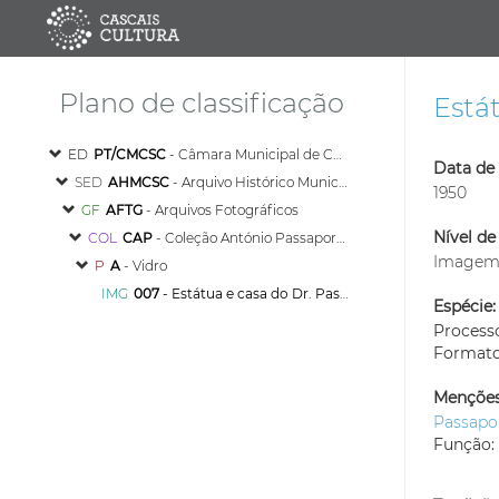
Plano de classificação
Estát
ED
PT/CMCSC
- Câmara Municipal de Cascais
Data de 
SED
AHMCSC
- Arquivo Histórico Municipal de Cascais
1950
GF
AFTG
- Arquivos Fotográficos
Nível de
COL
CAP
- Coleção António Passaporte
Image
P
A
- Vidro
IMG
007
- Estátua e casa do Dr. Passos Vela, em Cascais
Espécie:
Process
Format
Menções
Passapo
Função: