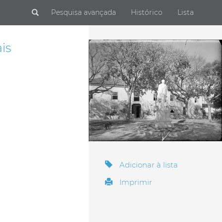
Submit
Pesquisa avançada
Histórico
Lista
is
Adicionar à lista
Imprimir