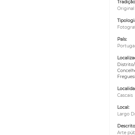
Tradiçã
Original
Tipolog
Fotogra
País:
Portuga
Localiza
Distrit
Concelh
Fregues
Localida
Cascais
Local:
Largo Dr
Descrito
Arte púb