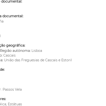
o documental:
ia documental:
fia
l
ção geográfica:
o/Região autónoma:
Lisboa
o:
Cascais
ia:
União das Freguesias de Cascais e Estoril
de:
. Passos Vela
res:
lica; Estátuas