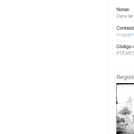
Notas:
Data de 
Conteúdo
Image
Código d
PT/CMC
Regist