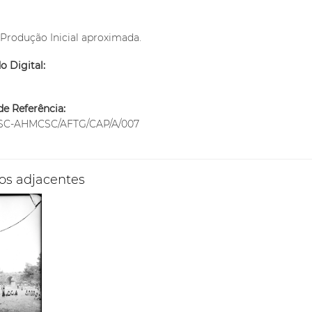
Produção Inicial aproximada.
 Digital:
m
e Referência:
SC-AHMCSC/AFTG/CAP/A/007
os adjacentes