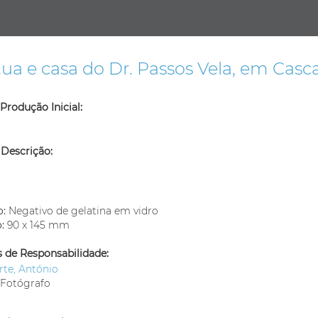
ua e casa do Dr. Passos Vela, em Casca
Produção Inicial:
 Descrição:
m
o:
Negativo de gelatina em vidro
o:
90 x 145 mm
 de Responsabilidade:
rte, António
Fotógrafo