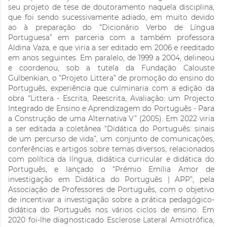
seu projeto de tese de doutoramento naquela disciplina,
que foi sendo sucessivamente adiado, em muito devido
ao à preparação do “Dicionário Verbo de Língua
Portuguesa” em parceria com a também professora
Aldina Vaza, e que viria a ser editado em 2006 e reeditado
em anos seguintes. Em paralelo, de 1999 a 2004, delineou
e coordenou, sob a tutela da Fundação Calouste
Gulbenkian, o “Projeto Littera” de promoção do ensino do
Português, experiência que culminaria com a edição da
obra “Littera - Escrita, Reescrita, Avaliação: um Projecto
Integrado de Ensino e Aprendizagem do Português - Para
a Construção de uma Alternativa V” (2005). Em 2022 viria
a ser editada a coletânea “Didática do Português: sinais
de um percurso de vida”, um conjunto de comunicações,
conferências e artigos sobre temas diversos, relacionados
com política da língua, didática curricular e didática do
Português, e lançado o “Prémio Emília Amor de
investigação em Didática do Português | APP”, pela
Associação de Professores de Português, com o objetivo
de incentivar a investigação sobre a prática pedagógico-
didática do Português nos vários ciclos de ensino. Em
2020 foi-lhe diagnosticado Esclerose Lateral Amiotrófica,