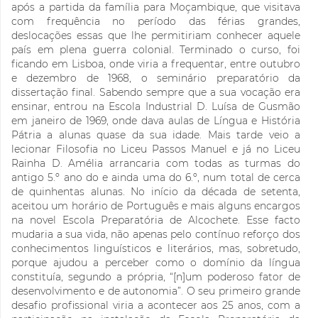
após a partida da família para Moçambique, que visitava
com frequência no período das férias grandes,
deslocações essas que lhe permitiriam conhecer aquele
país em plena guerra colonial. Terminado o curso, foi
ficando em Lisboa, onde viria a frequentar, entre outubro
e dezembro de 1968, o seminário preparatório da
dissertação final. Sabendo sempre que a sua vocação era
ensinar, entrou na Escola Industrial D. Luísa de Gusmão
em janeiro de 1969, onde dava aulas de Língua e História
Pátria a alunas quase da sua idade. Mais tarde veio a
lecionar Filosofia no Liceu Passos Manuel e já no Liceu
Rainha D. Amélia arrancaria com todas as turmas do
antigo 5.º ano do e ainda uma do 6.º, num total de cerca
de quinhentas alunas. No início da década de setenta,
aceitou um horário de Português e mais alguns encargos
na novel Escola Preparatória de Alcochete. Esse facto
mudaria a sua vida, não apenas pelo contínuo reforço dos
conhecimentos linguísticos e literários, mas, sobretudo,
porque ajudou a perceber como o domínio da língua
constituía, segundo a própria, “[n]um poderoso fator de
desenvolvimento e de autonomia”. O seu primeiro grande
desafio profissional viria a acontecer aos 25 anos, com a