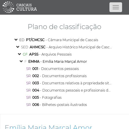
Plano de classificação
ED
PT/CMCSC
- Câmara Municipal de Cascais
SED
AHMCSC
- Arquivo Histórico Municipal de Cascais
GF
APSS
- Arquivos Pessoais
F
EMMA
- Emília Maria Marçal Amor
SR
001
- Documentos pessoais
SR
002
- Documentos profissionais
SR
003
- Documentos relativos à propriedade situada na Rua de São Pedro, em Caparide
SR
004
- Documentos pessoais e profissionais de Eusébio Francisco Júnior
SR
005
- Fotografias
SR
006
- Bilhetes-postais ilustrados
Emília Maria Marçal Amor