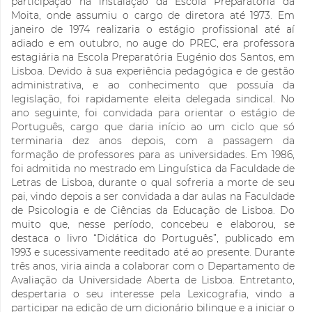
participação na instalação da Escola Preparatória da
Moita, onde assumiu o cargo de diretora até 1973. Em
janeiro de 1974 realizaria o estágio profissional até aí
adiado e em outubro, no auge do PREC, era professora
estagiária na Escola Preparatória Eugénio dos Santos, em
Lisboa. Devido à sua experiência pedagógica e de gestão
administrativa, e ao conhecimento que possuía da
legislação, foi rapidamente eleita delegada sindical. No
ano seguinte, foi convidada para orientar o estágio de
Português, cargo que daria início ao um ciclo que só
terminaria dez anos depois, com a passagem da
formação de professores para as universidades. Em 1986,
foi admitida no mestrado em Linguística da Faculdade de
Letras de Lisboa, durante o qual sofreria a morte de seu
pai, vindo depois a ser convidada a dar aulas na Faculdade
de Psicologia e de Ciências da Educação de Lisboa. Do
muito que, nesse período, concebeu e elaborou, se
destaca o livro “Didática do Português”, publicado em
1993 e sucessivamente reeditado até ao presente. Durante
três anos, viria ainda a colaborar com o Departamento de
Avaliação da Universidade Aberta de Lisboa. Entretanto,
despertaria o seu interesse pela Lexicografia, vindo a
participar na edição de um dicionário bilingue e a iniciar o