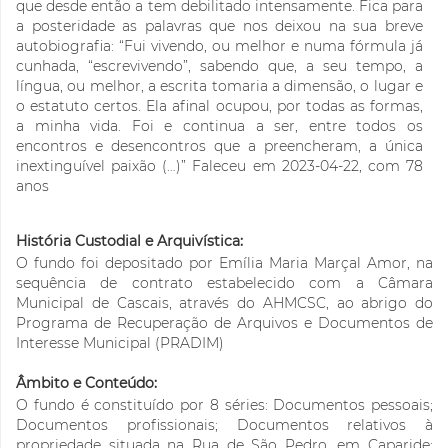
que desde então a tem debilitado intensamente. Fica para
a posteridade as palavras que nos deixou na sua breve
autobiografia: “Fui vivendo, ou melhor e numa fórmula já
cunhada, “escrevivendo”, sabendo que, a seu tempo, a
língua, ou melhor, a escrita tomaria a dimensão, o lugar e
o estatuto certos. Ela afinal ocupou, por todas as formas,
a minha vida. Foi e continua a ser, entre todos os
encontros e desencontros que a preencheram, a única
inextinguível paixão (…)” Faleceu em 2023-04-22, com 78
anos
História Custodial e Arquivística:
O fundo foi depositado por Emília Maria Marçal Amor, na
sequência de contrato estabelecido com a Câmara
Municipal de Cascais, através do AHMCSC, ao abrigo do
Programa de Recuperação de Arquivos e Documentos de
Interesse Municipal (PRADIM)
Âmbito e Conteúdo:
O fundo é constituído por 8 séries: Documentos pessoais;
Documentos profissionais; Documentos relativos à
propriedade situada na Rua de São Pedro, em Caparide;