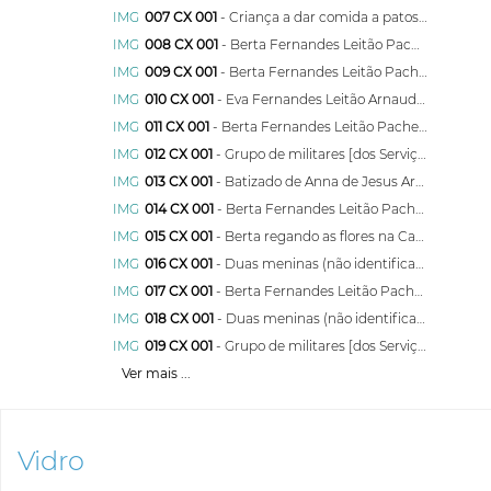
IMG
007 CX 001
- Criança a dar comida a patos (não identificada)
IMG
008 CX 001
- Berta Fernandes Leitão Pacheco com chapéu de sol a passear num jardim
IMG
009 CX 001
- Berta Fernandes Leitão Pacheco regando as flores, na casa do Saldanha
IMG
010 CX 001
- Eva Fernandes Leitão Arnaud com a filha Anna de Jesus ao colo, irmã Berta Fernandes Leitão, Joaquim Arnaud [?] e Carlos Augusto Leitão [?]
IMG
011 CX 001
- Berta Fernandes Leitão Pacheco sentada na cadeira abacial
IMG
012 CX 001
- Grupo de militares [dos Serviços Gráficos, Seção de Fotografia e Cinematografia, a que pertencia José Coelho Pacheco desde fevereiro de 1921 - Posto de Telegrafia em campanha]
IMG
013 CX 001
- Batizado de Anna de Jesus Arnaut, em Pavia, Mora, Alentejo
IMG
014 CX 001
- Berta Fernandes Leitão Pacheco, sentada e desfiando as contas do colar
IMG
015 CX 001
- Berta regando as flores na Casa do Saldanha
IMG
016 CX 001
- Duas meninas (não identificadas]
IMG
017 CX 001
- Berta Fernandes Leitão Pacheco sentada e desfiando as contas do colar
IMG
018 CX 001
- Duas meninas (não identificadas
IMG
019 CX 001
- Grupo de militares [dos Serviços Gráficos, Seção de Fotografia e Cinematografia, a que pertencia José Coelho Pacheco desde fevereiro de 1921 - Posto de Telegrafia em campanha]
Ver mais ...
Vidro