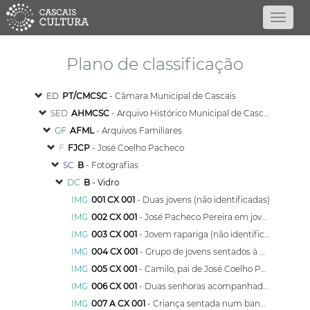
Plano de classificação
ED
PT/CMCSC
- Câmara Municipal de Cascais
SED
AHMCSC
- Arquivo Histórico Municipal de Cascais
GF
AFML
- Arquivos Familiares
F
FJCP
- José Coelho Pacheco
SC
B
- Fotografias
DC
B
- Vidro
IMG
001 CX 001
- Duas jovens (não identificadas)
IMG
002 CX 001
- José Pacheco Pereira em jovem
IMG
003 CX 001
- Jovem rapariga (não identificada)
IMG
004 CX 001
- Grupo de jovens sentados à beira de um rio (não identificada)
IMG
005 CX 001
- Camilo, pai de José Coelho Pereira acompanhado de quatro crianças
IMG
006 CX 001
- Duas senhoras acompanhadas de três crianças (não identificadas)
IMG
007 A CX 001
- Criança sentada num banco (não identificada)