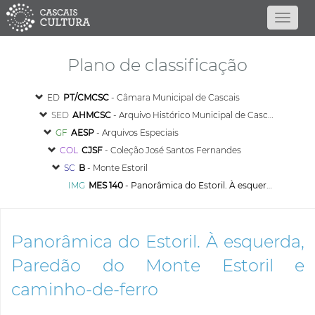
Plano de classificação
ED
PT/CMCSC
- Câmara Municipal de Cascais
SED
AHMCSC
- Arquivo Histórico Municipal de Cascais
GF
AESP
- Arquivos Especiais
COL
CJSF
- Coleção José Santos Fernandes
SC
B
- Monte Estoril
IMG
MES 140
- Panorâmica do Estoril. À esquerda, Paredão do Monte Estoril e caminho-de-ferro
Panorâmica do Estoril. À esquerda,
Paredão do Monte Estoril e
caminho-de-ferro