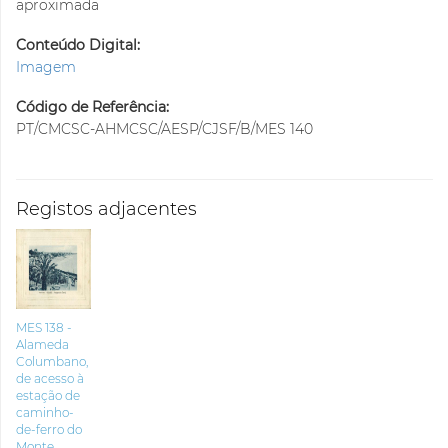
aproximada
Conteúdo Digital:
Imagem
Código de Referência:
PT/CMCSC-AHMCSC/AESP/CJSF/B/MES 140
Registos adjacentes
MES 138 -
Alameda
Columbano,
de acesso à
estação de
caminho-
de-ferro do
Monte