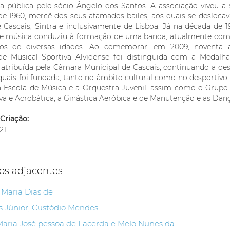
a pública pelo sócio Ângelo dos Santos. A associação viveu a
de 1960, mercê dos seus afamados bailes, aos quais se desloca
 Cascais, Sintra e inclusivamente de Lisboa. Já na década de 
de música conduziu à formação de uma banda, atualmente com
os de diversas idades. Ao comemorar, em 2009, noventa a
de Musical Sportiva Alvidense foi distinguida com a Medalh
 atribuída pela Câmara Municipal de Cascais, continuando a des
quais foi fundada, tanto no âmbito cultural como no desportivo
 Escola de Música e a Orquestra Juvenil, assim como o Grupo d
a e Acrobática, a Ginástica Aeróbica e de Manutenção e as Danç
Criação:
21
os adjacentes
 Maria Dias de
s Júnior, Custódio Mendes
, Maria José pessoa de Lacerda e Melo Nunes da