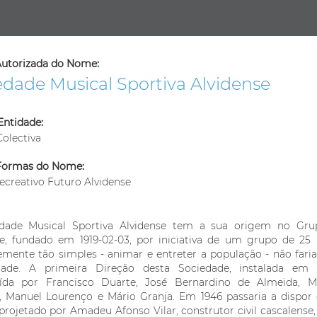
utorizada do Nome:
edade Musical Sportiva Alvidense
Entidade:
olectiva
Formas do Nome:
ecreativo Futuro Alvidense
dade Musical Sportiva Alvidense tem a sua origem no Gru
se, fundado em 1919-02-03, por iniciativa de um grupo de 25
mente tão simples - animar e entreter a população - não faria
dade. A primeira Direção desta Sociedade, instalada em e
uída por Francisco Duarte, José Bernardino de Almeida, 
, Manuel Lourenço e Mário Granja. Em 1946 passaria a dispor
 projetado por Amadeu Afonso Vilar, construtor civil cascalense