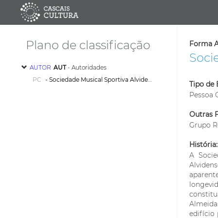
Plano de classificação
Forma A
Soci
AUTOR
AUT
- Autoridades
PC
- Sociedade Musical Sportiva Alvidense
Tipo de 
Pessoa C
Outras 
Grupo R
História:
A Socie
Alviden
aparente
longevi
constit
Almeida
edifício