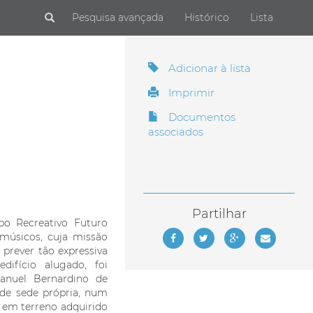
Submit
Pesquisa avançada
Histórico
Lista
Adicionar à lista
Imprimir
Documentos
associados
Partilhar
po Recreativo Futuro
 músicos, cuja missão
 prever tão expressiva
difício alugado, foi
Manuel Bernardino de
 de sede própria, num
, em terreno adquirido