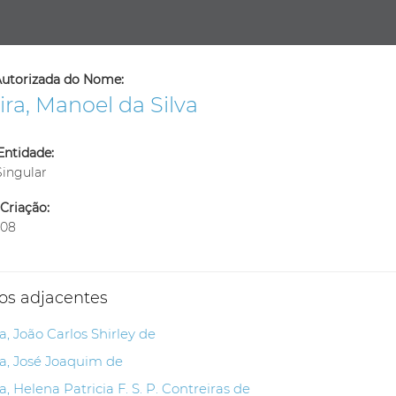
utorizada do Nome:
ira, Manoel da Silva
Entidade:
Singular
Criação:
-08
os adjacentes
ra, João Carlos Shirley de
ra, José Joaquim de
ra, Helena Patricia F. S. P. Contreiras de