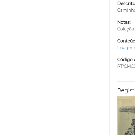
Descrito
Caminhos
Notas:
Coleção 
Conteúdo
Image
Código d
PT/CMCS
Regist