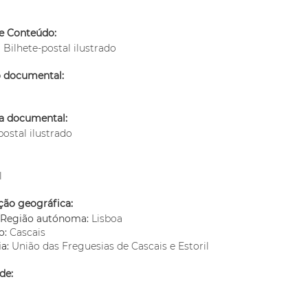
e Conteúdo:
: Bilhete-postal ilustrado
o documental:
ia documental:
postal ilustrado
l
ção geográfica:
o/Região autónoma:
Lisboa
o:
Cascais
ia:
União das Freguesias de Cascais e Estoril
de: