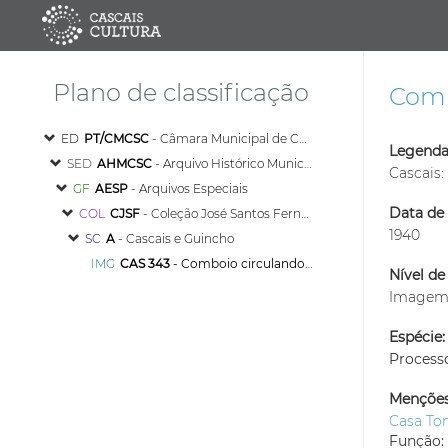
Plano de classificação
Comb
ED
PT/CMCSC
- Câmara Municipal de Cascais
Legenda
SED
AHMCSC
- Arquivo Histórico Municipal de Cascais
Cascais:
GF
AESP
- Arquivos Especiais
Data de 
COL
CJSF
- Coleção José Santos Fernandes
1940
SC
A
- Cascais e Guincho
IMG
CAS 343
- Comboio circulando junto à Casa Palmela, em Cascais
Nível de
Image
Espécie:
Process
Menções
Casa Tom
Função: