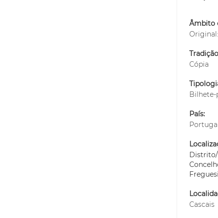
Âmbito 
Original
Tradiçã
Cópia
Tipolog
Bilhete-
País:
Portuga
Localiza
Distrit
Concelh
Fregues
Localida
Cascais