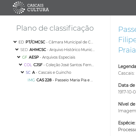
Plano de classificação
Pass
Filip
ED
PT/CMCSC
- Câmara Municipal de Cascais
Praia
SED
AHMCSC
- Arquivo Histórico Municipal de Cascais
GF
AESP
- Arquivos Especiais
COL
CJSF
- Coleção José Santos Fernandes
Legenda
SC
A
- Cascais e Guincho
Cascais:
IMG
CAS 228
- Passeio Maria Pia e Esplanada do Príncipe Real D. Luís Filipe, em Cascais. Ao fundo, Praia da Ribeira e Casino da Praia
Data de 
1917-10-
Nível de
Image
Espécie:
Process