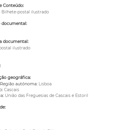
e Conteúdo:
: Bilhete-postal ilustrado
o documental:
ia documental:
postal ilustrado
l
ção geográfica:
o/Região autónoma:
Lisboa
o:
Cascais
ia:
União das Freguesias de Cascais e Estoril
de: