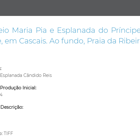
eio Maria Pia e Esplanada do Príncipe
e, em Cascais. Ao fundo, Praia da Ribei
:
 Esplanada Cândido Reis
Produção Inicial:
04
 Descrição:
m
o:
TIFF