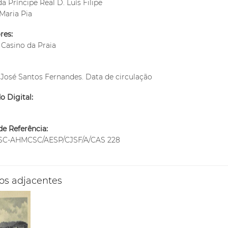
a Príncipe Real D. Luís Filipe
Maria Pia
res:
 Casino da Praia
José Santos Fernandes. Data de circulação
 Digital:
m
e Referência:
C-AHMCSC/AESP/CJSF/A/CAS 228
os adjacentes