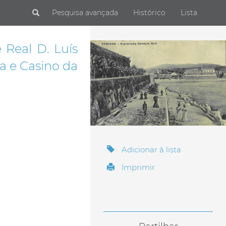
Submit
Pesquisa avançada
Histórico
Lista
 Real D. Luís
ra e Casino da
Adicionar à lista
Imprimir