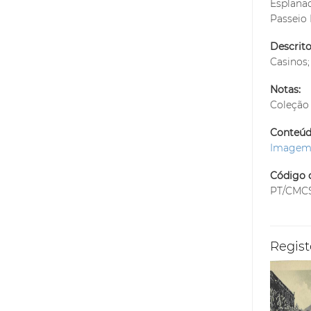
Esplanad
Passeio 
Descrito
Casinos;
Notas:
Coleção 
Conteúdo
Image
Código d
PT/CMCS
Regist