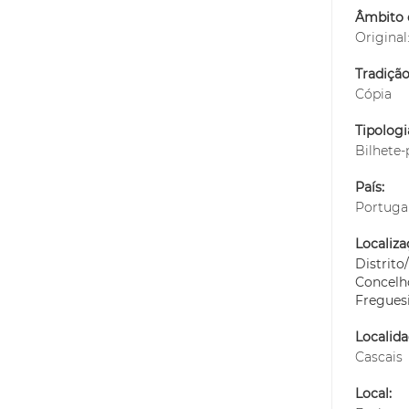
Âmbito 
Original
Tradiçã
Cópia
Tipolog
Bilhete-
País:
Portuga
Localiza
Distrit
Concelh
Fregues
Localida
Cascais
Local: