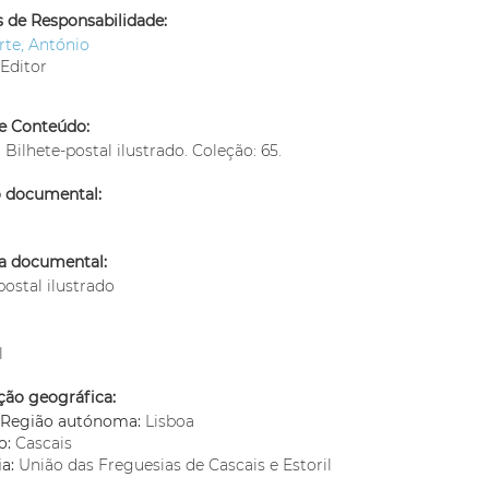
 de Responsabilidade:
rte, António
Editor
e Conteúdo:
: Bilhete-postal ilustrado. Coleção: 65.
o documental:
ia documental:
postal ilustrado
l
ção geográfica:
o/Região autónoma:
Lisboa
o:
Cascais
ia:
União das Freguesias de Cascais e Estoril