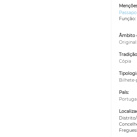
Menções
Passapo
Função:
Âmbito 
Original
Tradiçã
Cópia
Tipolog
Bilhete-
País:
Portuga
Localiza
Distrit
Concelh
Fregues