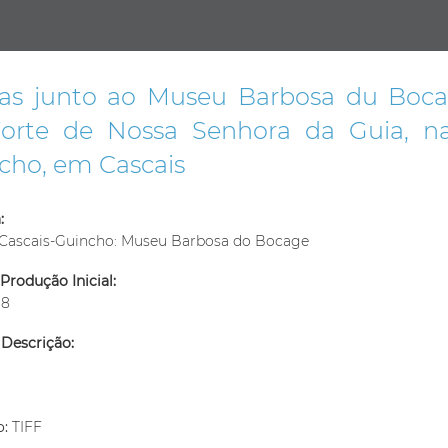
bas junto ao Museu Barbosa du Bocag
orte de Nossa Senhora da Guia, n
cho, em Cascais
:
 Cascais-Guincho: Museu Barbosa do Bocage
Produção Inicial:
18
 Descrição:
m
o:
TIFF