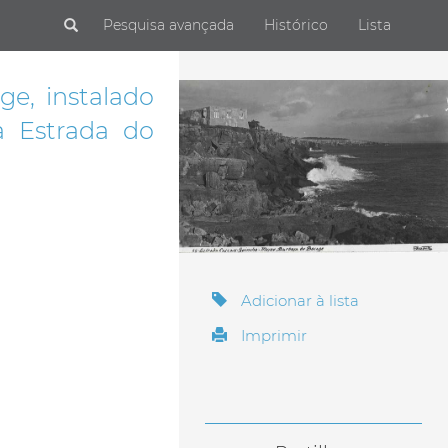
Submit
Pesquisa avançada
Histórico
Lista
e, instalado
a Estrada do
Adicionar à lista
Imprimir