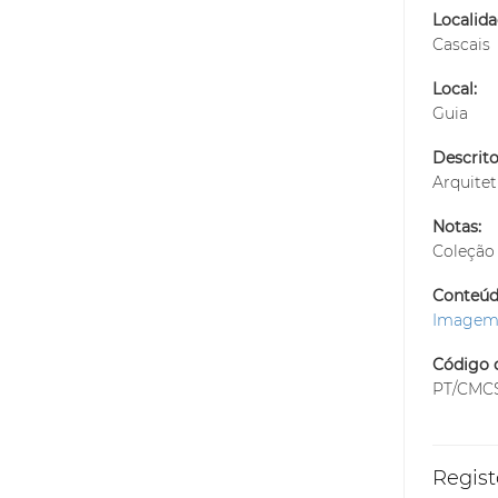
Localida
Cascais
Local:
Guia
Descrito
Arquitet
Notas:
Coleção 
Conteúdo
Image
Código d
PT/CMCS
Regist