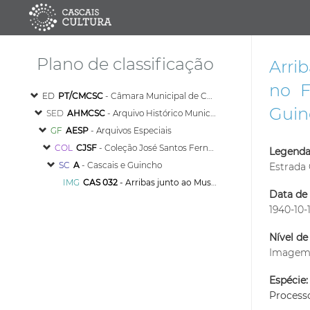
Plano de classificação
Arri
no F
ED
PT/CMCSC
- Câmara Municipal de Cascais
Guin
SED
AHMCSC
- Arquivo Histórico Municipal de Cascais
GF
AESP
- Arquivos Especiais
COL
CJSF
- Coleção José Santos Fernandes
Legenda
SC
A
- Cascais e Guincho
Estrada
IMG
CAS 032
- Arribas junto ao Museu Barbosa du Bocage, instalado no Forte de Nossa Senhora da Guia, na Estrada do Guincho, em Cascais
Data de 
1940-10-
Nível de
Image
Espécie:
Process