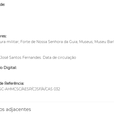
de:
res:
ura militar; Forte de Nossa Senhora da Guia; Museus; Museu B
José Santos Fernandes. Data de circulação
 Digital:
m
e Referência:
C-AHMCSC/AESP/CJSF/A/CAS 032
os adjacentes