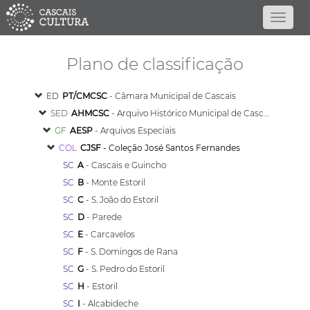
Plano de classificação
ED
PT/CMCSC
- Câmara Municipal de Cascais
SED
AHMCSC
- Arquivo Histórico Municipal de Cascais
GF
AESP
- Arquivos Especiais
COL
CJSF
- Coleção José Santos Fernandes
SC
A
- Cascais e Guincho
SC
B
- Monte Estoril
SC
C
- S. João do Estoril
SC
D
- Parede
SC
E
- Carcavelos
SC
F
- S. Domingos de Rana
SC
G
- S. Pedro do Estoril
SC
H
- Estoril
SC
I
- Alcabideche