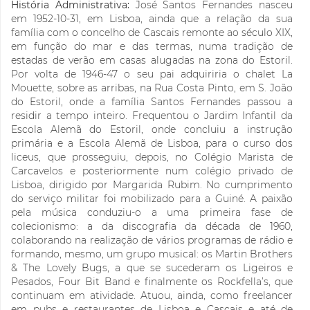
História Administrativa:
José Santos Fernandes nasceu
em 1952-10-31, em Lisboa, ainda que a relação da sua
família com o concelho de Cascais remonte ao século XIX,
em função do mar e das termas, numa tradição de
estadas de verão em casas alugadas na zona do Estoril.
Por volta de 1946-47 o seu pai adquiriria o chalet La
Mouette, sobre as arribas, na Rua Costa Pinto, em S. João
do Estoril, onde a família Santos Fernandes passou a
residir a tempo inteiro. Frequentou o Jardim Infantil da
Escola Alemã do Estoril, onde concluiu a instrução
primária e a Escola Alemã de Lisboa, para o curso dos
liceus, que prosseguiu, depois, no Colégio Marista de
Carcavelos e posteriormente num colégio privado de
Lisboa, dirigido por Margarida Rubim. No cumprimento
do serviço militar foi mobilizado para a Guiné. A paixão
pela música conduziu-o a uma primeira fase de
colecionismo: a da discografia da década de 1960,
colaborando na realização de vários programas de rádio e
formando, mesmo, um grupo musical: os Martin Brothers
& The Lovely Bugs, a que se sucederam os Ligeiros e
Pesados, Four Bit Band e finalmente os Rockfella’s, que
continuam em atividade. Atuou, ainda, como freelancer
em pubs e restaurantes de Lisboa e Cascais e até de