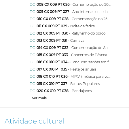
DC
008 CX 009 PT 026
- Comemoração do 50.º Aniversário da Banda
DC
009 CX 009 PT 027
- Ano Internacional da Juventude
DC
010 CX 009 PT 028
- Comemoração do 25 de Abril
DC
011 CX 009 PT 029
- Noite de fados
DC
012 CX 009 PT 030
- Rally vinho do porco
DC
013 CX 009 PT 031
- Carnaval
DC
014 CX 009 PT 032
- Comemoração do Aniversário
DC
015 CX 009 PT 033
- Concertos de Páscoa
DC
016 CX 010 PT 034
- Concurso "serões em família"
DC
017 CX 010 PT 035
- Festejos anuais
DC
018 CX 010 PT 036
- M.P.V. (música para vocês)
DC
019 CX 010 PT 037
- Santos Populares
DC
020 CX 010 PT 038
- Bandajanes
Ver mais ...
Atividade cultural