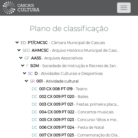
Plano de classificação
ED
PT/CMCSC
- Câmara Municipal de Cascais
SED
AHMCSC
- Arquivo Histórico Municipal de Cascais
GF
AASS
- Arquivos Associativos
F
SIJM
- Sociedade de Instrução e Recreio de Janes e Malveira
SC
D
- Atividades Culturais e Desportivas
SR
001
- Atividade cultural
DC
001 CX 008 PT 019
- Teatro
DC
002 CX 009 PT 020
- Bailes
DC
003 CX 009 PT 021
- Festas: primeira placa, garraiada, Nossa Senhora da Assunção, S. Martinho, passagem de ano, campeonato de triatlo e mostra de dança
DC
004 CX 009 PT 022
- Concertos musicais
DC
005 CX 009 PT 023
- Concurso "ditos e mexericos"
DC
006 CX 009 PT 024
- Festa de Natal
DC
007 CX 009 PT 025
- Comemoração do Dia Mundial da Criança