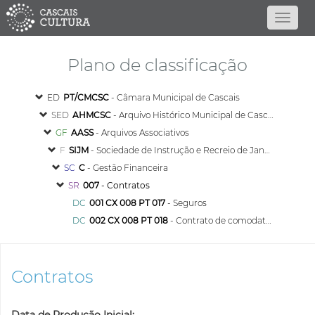
Plano de classificação
ED
PT/CMCSC
- Câmara Municipal de Cascais
SED
AHMCSC
- Arquivo Histórico Municipal de Cascais
GF
AASS
- Arquivos Associativos
F
SIJM
- Sociedade de Instrução e Recreio de Janes e Malveira
SC
C
- Gestão Financeira
SR
007
- Contratos
DC
001 CX 008 PT 017
- Seguros
DC
002 CX 008 PT 018
- Contrato de comodato da centralcer
Contratos