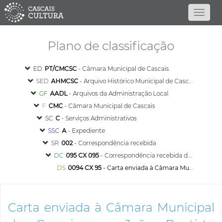
Plano de classificação
ED
PT/CMCSC
- Câmara Municipal de Cascais
SED
AHMCSC
- Arquivo Histórico Municipal de Cascais
GF
AADL
- Arquivos da Administração Local
F
CMC
- Câmara Municipal de Cascais
SC
C
- Serviços Administrativos
SSC
A
- Expediente
SR
002
- Correspondência recebida
DC
095 CX 095
- Correspondência recebida de proveniência diversa - 1918
DS
0094 CX 95
- Carta enviada à Câmara Municipal de Cascais por João Baptista Seguro, remetendo memória descritiva e comprovativo da sua qualificação de engenheiro, como reforço do seu pedido de subsídio para ajuda ao registo da patente do seu invento
Carta enviada à Câmara Municipal