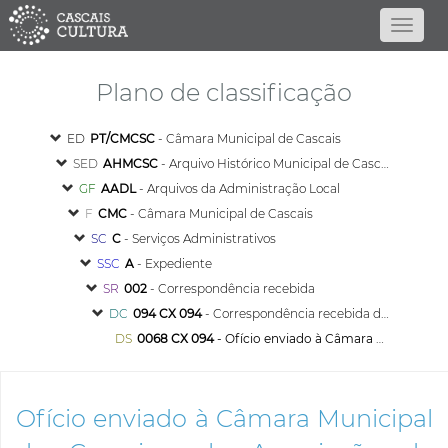
Plano de classificação
ED
PT/CMCSC
- Câmara Municipal de Cascais
SED
AHMCSC
- Arquivo Histórico Municipal de Cascais
GF
AADL
- Arquivos da Administração Local
F
CMC
- Câmara Municipal de Cascais
SC
C
- Serviços Administrativos
SSC
A
- Expediente
SR
002
- Correspondência recebida
DC
094 CX 094
- Correspondência recebida de proveniência diversa - 1917
DS
0068 CX 094
- Ofício enviado à Câmara Municipal de Cascais pela Associação de Socorros Mútuos de Cascais, informando que lançou em ata um voto de agradecimento pelas flores oferecidas
Ofício enviado à Câmara Municipal