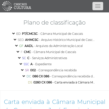
Plano de classificação
ED
PT/CMCSC
- Câmara Municipal de Cascais
SED
AHMCSC
- Arquivo Histórico Municipal de Cascais
GF
AADL
- Arquivos da Administração Local
F
CMC
- Câmara Municipal de Cascais
SC
C
- Serviços Administrativos
SSC
A
- Expediente
SR
002
- Correspondência recebida
DC
086 CX 086
- Correspondência recebida de proveniência diversa - 1916
DS
0260 CX 086
- Carta enviada à Câmara Municipal de Cascais por José Ferreira Louro, protestando e solicitando providências contra o estabelecimento comercial de Abel Ferreira & C.ª, no Alto Estoril, por não cumprimento dos horários de abertura e encerramento determinados por lei e não dar descanso aos seus empregados
Carta enviada à Câmara Municipal