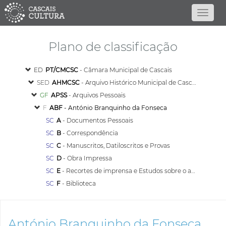
Plano de classificação
ED
PT/CMCSC
- Câmara Municipal de Cascais
SED
AHMCSC
- Arquivo Histórico Municipal de Cascais
GF
APSS
- Arquivos Pessoais
F
ABF
- António Branquinho da Fonseca
SC
A
- Documentos Pessoais
SC
B
- Correspondência
SC
C
- Manuscritos, Datiloscritos e Provas
SC
D
- Obra Impressa
SC
E
- Recortes de imprensa e Estudos sobre o autor e a obra
SC
F
- Biblioteca
António Branquinho da Fonseca