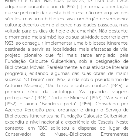
Boletim e Guia. Nas suas palavras, «A lista dos livros
adquiridos durante o ano de 1942 [...] informa a orientação
que se pretende dar a esta biblioteca: não um arquivo dos
séculos, mas uma biblioteca viva, um órgão de verdadeira
cultura; decerto com o alicerce nas idades passadas, mas
voltada para os dias de hoje e de amanhã». Não obstante,
o momento mais simbólico da sua atividade ocorreria em
1953, ao conseguir implementar uma biblioteca itinerante,
destinada a servir as localidades mais afastadas da vila,
projeto pioneiro que foi mais tarde ampliado pela
Fundação Calouste Gulbenkian, sob a designação de
Bibliotecas Móveis. Paralelamente, a sua atividade literária
progrediu, editando algumas das suas obras de maior
sucesso: "O barão" (em 1942, ainda sob o pseudónimo de
António Madeira), "Rio turvo e outros contos" (1945), a
primeira série da antologia "As grandes viagens
portuguesas" (1946), "Porta de Minerva" (1947), "Mar santo"
(1952) e ainda "Bandeira preta" (1956). Convidado por
Azeredo Perdigão para organizar e dirigir o Serviço de
Bibliotecas Itinerantes na Fundação Calouste Gulbenkian,
expandiu a nível nacional a experiência de Cascais. Neste
contexto, em 1960 solicitou a dispensa do lugar de
Conservador do Museu-Biblioteca. Entrementes