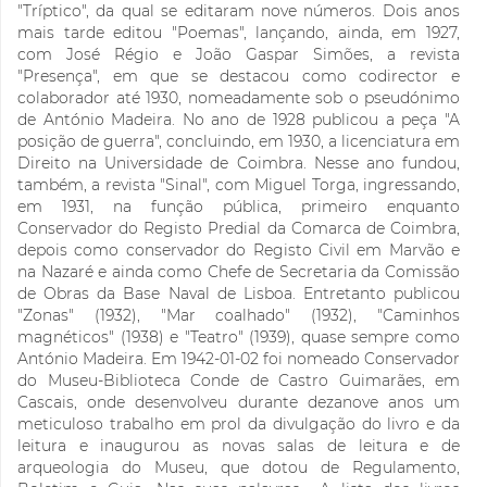
"Tríptico", da qual se editaram nove números. Dois anos
mais tarde editou "Poemas", lançando, ainda, em 1927,
com José Régio e João Gaspar Simões, a revista
"Presença", em que se destacou como codirector e
colaborador até 1930, nomeadamente sob o pseudónimo
de António Madeira. No ano de 1928 publicou a peça "A
posição de guerra", concluindo, em 1930, a licenciatura em
Direito na Universidade de Coimbra. Nesse ano fundou,
também, a revista "Sinal", com Miguel Torga, ingressando,
em 1931, na função pública, primeiro enquanto
Conservador do Registo Predial da Comarca de Coimbra,
depois como conservador do Registo Civil em Marvão e
na Nazaré e ainda como Chefe de Secretaria da Comissão
de Obras da Base Naval de Lisboa. Entretanto publicou
"Zonas" (1932), "Mar coalhado" (1932), "Caminhos
magnéticos" (1938) e "Teatro" (1939), quase sempre como
António Madeira. Em 1942-01-02 foi nomeado Conservador
do Museu-Biblioteca Conde de Castro Guimarães, em
Cascais, onde desenvolveu durante dezanove anos um
meticuloso trabalho em prol da divulgação do livro e da
leitura e inaugurou as novas salas de leitura e de
arqueologia do Museu, que dotou de Regulamento,