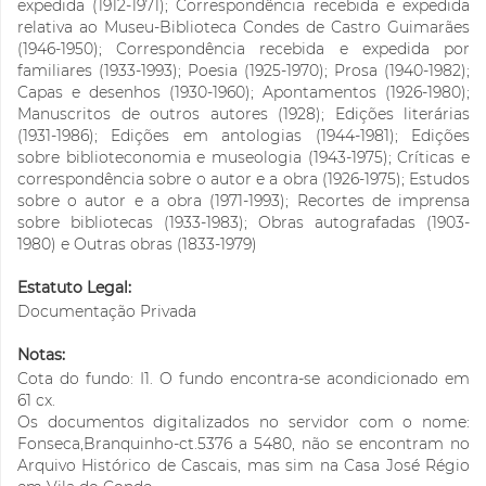
expedida (1912-1971); Correspondência recebida e expedida
relativa ao Museu-Biblioteca Condes de Castro Guimarães
(1946-1950); Correspondência recebida e expedida por
familiares (1933-1993); Poesia (1925-1970); Prosa (1940-1982);
Capas e desenhos (1930-1960); Apontamentos (1926-1980);
Manuscritos de outros autores (1928); Edições literárias
(1931-1986); Edições em antologias (1944-1981); Edições
sobre biblioteconomia e museologia (1943-1975); Críticas e
correspondência sobre o autor e a obra (1926-1975); Estudos
sobre o autor e a obra (1971-1993); Recortes de imprensa
sobre bibliotecas (1933-1983); Obras autografadas (1903-
1980) e Outras obras (1833-1979)
Estatuto Legal:
Documentação Privada
Notas:
Cota do fundo: I1. O fundo encontra-se acondicionado em
61 cx.
Os documentos digitalizados no servidor com o nome:
Fonseca,Branquinho-ct.5376 a 5480, não se encontram no
Arquivo Histórico de Cascais, mas sim na Casa José Régio