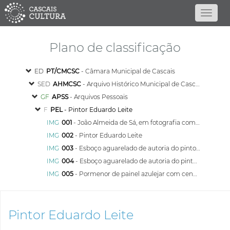
Plano de classificação
ED
PT/CMCSC
- Câmara Municipal de Cascais
SED
AHMCSC
- Arquivo Histórico Municipal de Cascais
GF
APSS
- Arquivos Pessoais
F
PEL
- Pintor Eduardo Leite
IMG
001
- João Almeida de Sá, em fotografia com dedicatória ao amigo Eduardo Leite
IMG
002
- Pintor Eduardo Leite
IMG
003
- Esboço aguarelado de autoria do pintor Eduardo Leite, que reproduz parte de um painel do Mosteiro de S. Vicente de Fora representando um grupo de camponeses
IMG
004
- Esboço aguarelado de autoria do pintor Eduardo Leite representando uma batalha naval
IMG
005
- Pormenor de painel azulejar com cena campestre da sala das sessões dos Paços do Concelho de Cascais
Pintor Eduardo Leite