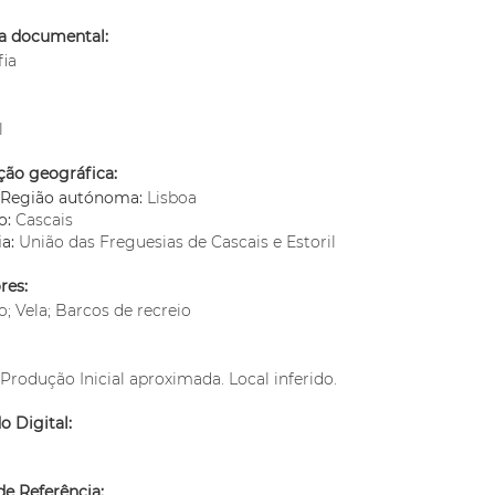
ia documental:
fia
l
ção geográfica:
o/Região autónoma:
Lisboa
o:
Cascais
ia:
União das Freguesias de Cascais e Estoril
res:
; Vela; Barcos de recreio
Produção Inicial aproximada. Local inferido.
 Digital:
m
e Referência: