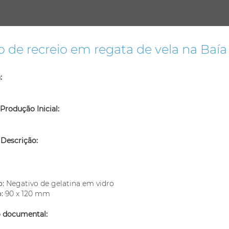
o de recreio em regata de vela na Baía
:
Produção Inicial:
 Descrição:
m
o:
Negativo de gelatina em vidro
o:
90 x 120 mm
o documental: