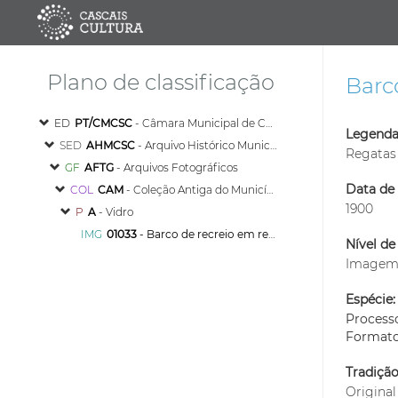
Plano de classificação
Barc
ED
PT/CMCSC
- Câmara Municipal de Cascais
Legenda
SED
AHMCSC
- Arquivo Histórico Municipal de Cascais
Regatas
GF
AFTG
- Arquivos Fotográficos
Data de 
COL
CAM
- Coleção Antiga do Município
1900
P
A
- Vidro
IMG
01033
- Barco de recreio em regata de vela na Baía de Cascais
Nível de
Image
Espécie:
Process
Format
Tradiçã
Original