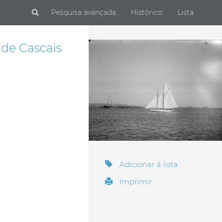
Submit
Pesquisa avançada
Histórico
Lista
 de Cascais
Adicionar à lista
Imprimir