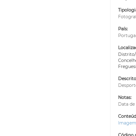
Tipolog
Fotogra
País:
Portuga
Localiza
Distrit
Concelh
Fregues
Descrito
Desporto
Notas:
Data de 
Conteúdo
Image
Código d