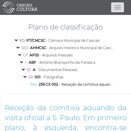
Plano de classificação
ED
PT/CMCSC
- Câmara Municipal de Cascais
SED
AHMCSC
- Arquivo Histórico Municipal de Cascais
GF
APSS
- Arquivos Pessoais
F
ABF
- António Branquinho da Fonseca
SC
A
- Documentos Pessoais
SR
001
- Fotografias
IMG
256 CX 002
- Receção da comitiva aquando da visita oficial a S. Paulo. Em primeiro plano, à esquerda, encontra-se Azeredo Perdigão, seguido, atrás, à direita, por Branquinho da Fonseca
Receção da comitiva aquando da
visita oficial a S. Paulo. Em primeiro
plano, à esquerda, encontra-se