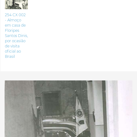
254 CX 002
- Almoço
em casa de
Floripes
Santos Dinis,
por ocasião
de visita
oficial ao
Brasil