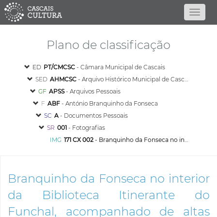
Plano de classificação
ED
PT/CMCSC
- Câmara Municipal de Cascais
SED
AHMCSC
- Arquivo Histórico Municipal de Cascais
GF
APSS
- Arquivos Pessoais
F
ABF
- António Branquinho da Fonseca
SC
A
- Documentos Pessoais
SR
001
- Fotografias
IMG
171 CX 002
- Branquinho da Fonseca no interior da Biblioteca Itinerante do Funchal, acompanhado de altas individualidades locais, na freguesia de S. Roque
Branquinho da Fonseca no interior
da Biblioteca Itinerante do
Funchal, acompanhado de altas