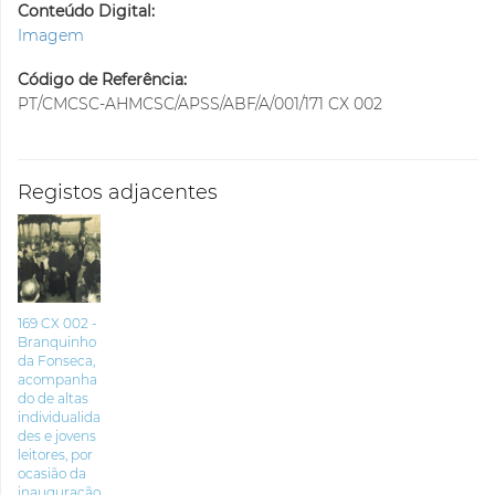
Conteúdo Digital:
Imagem
Código de Referência:
PT/CMCSC-AHMCSC/APSS/ABF/A/001/171 CX 002
Registos adjacentes
169 CX 002 -
Branquinho
da Fonseca,
acompanha
do de altas
individualida
des e jovens
leitores, por
ocasião da
inauguração