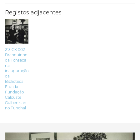
Registos adjacentes
213 CX 002 -
Branquinho
da Fonseca
na
inauguração
da
Biblioteca
Fixa da
Fundação
Calouste
Gulbenkian
no Funchal