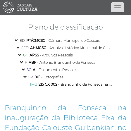
Plano de classificação
ED
PT/CMCSC
- Câmara Municipal de Cascais
SED
AHMCSC
- Arquivo Histórico Municipal de Cascais
GF
APSS
- Arquivos Pessoais
F
ABF
- António Branquinho da Fonseca
SC
A
- Documentos Pessoais
SR
001
- Fotografias
IMG
215 CX 002
- Branquinho da Fonseca na inauguração da Biblioteca Fixa da Fundação Calouste Gulbenkian no Funchal
Branquinho da Fonseca na
inauguração da Biblioteca Fixa da
Fundação Calouste Gulbenkian no