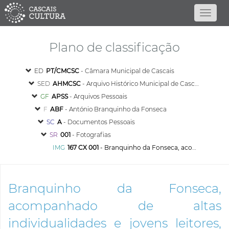
Plano de classificação
ED
PT/CMCSC
- Câmara Municipal de Cascais
SED
AHMCSC
- Arquivo Histórico Municipal de Cascais
GF
APSS
- Arquivos Pessoais
F
ABF
- António Branquinho da Fonseca
SC
A
- Documentos Pessoais
SR
001
- Fotografias
IMG
167 CX 001
- Branquinho da Fonseca, acompanhado de altas individualidades e jovens leitores, por ocasião da inauguração da Biblioteca Itinerante do Funchal, na freguesia de S. Roque
Branquinho da Fonseca,
acompanhado de altas
individualidades e jovens leitores,