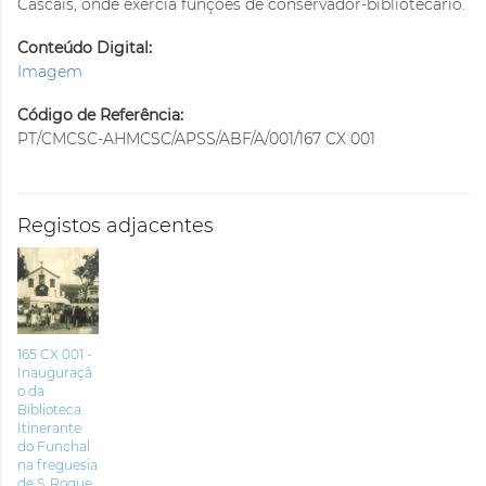
Cascais, onde exercia funções de conservador-bibliotecário.
Conteúdo Digital:
Imagem
Código de Referência:
PT/CMCSC-AHMCSC/APSS/ABF/A/001/167 CX 001
Registos adjacentes
165 CX 001 -
Inauguraçã
o da
Biblioteca
Itinerante
do Funchal
na freguesia
de S. Roque