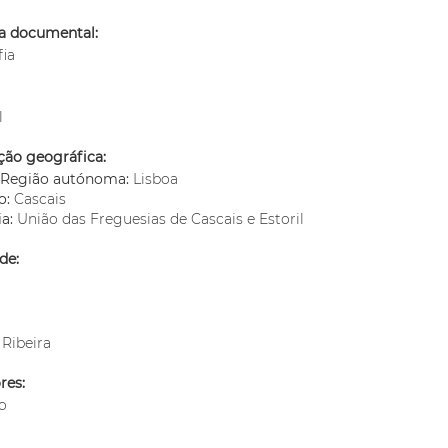
ia documental:
fia
l
ção geográfica:
o/Região autónoma:
Lisboa
o:
Cascais
ia:
União das Freguesias de Cascais e Estoril
de:
 Ribeira
res:
o