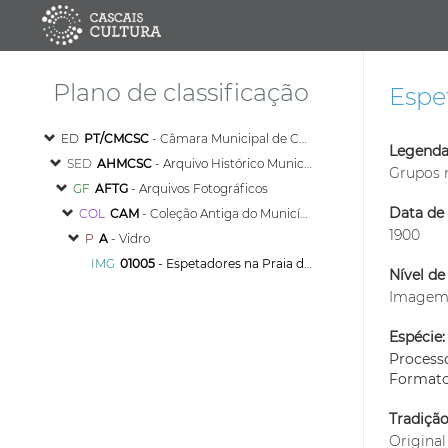
Plano de classificação
Espet
ED
PT/CMCSC
- Câmara Municipal de Cascais
Legenda
SED
AHMCSC
- Arquivo Histórico Municipal de Cascais
Grupos 
GF
AFTG
- Arquivos Fotográficos
Data de 
COL
CAM
- Coleção Antiga do Município
1900
P
A
- Vidro
IMG
01005
- Espetadores na Praia da Ribeira, por ocasião de regata
Nível de
Image
Espécie:
Process
Format
Tradiçã
Original