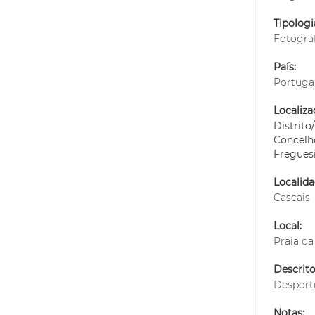
Tipolog
Fotogra
País:
Portuga
Localiza
Distrit
Concelh
Fregues
Localida
Cascais
Local:
Praia da
Descrito
Desport
Notas: