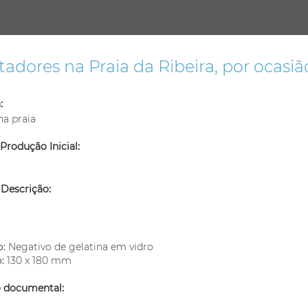
adores na Praia da Ribeira, por ocasiã
:
na praia
Produção Inicial:
 Descrição:
m
o:
Negativo de gelatina em vidro
o:
130 x 180 mm
o documental: