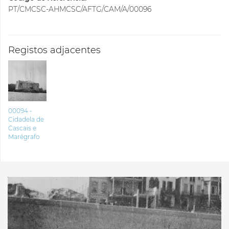
PT/CMCSC-AHMCSC/AFTG/CAM/A/00096
Registos adjacentes
00094 -
Cidadela de
Cascais e
Marégrafo