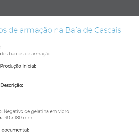
os de armação na Baía de Cascais
:
 dos barcos de armação
Produção Inicial:
 Descrição:
m
o:
Negativo de gelatina em vidro
o:
130 x 180 mm
o documental: