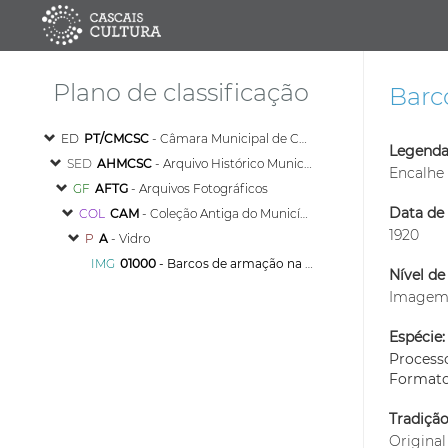
Plano de classificação
Barc
ED
PT/CMCSC
- Câmara Municipal de Cascais
Legenda
SED
AHMCSC
- Arquivo Histórico Municipal de Cascais
Encalhe
GF
AFTG
- Arquivos Fotográficos
Data de 
COL
CAM
- Coleção Antiga do Município
1920
P
A
- Vidro
IMG
01000
- Barcos de armação na Baía de Cascais
Nível de
Image
Espécie:
Process
Format
Tradiçã
Original