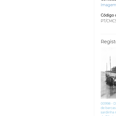
Image
Código d
PT/CMC
Regist
00998 - 
de barcas
sardinha 