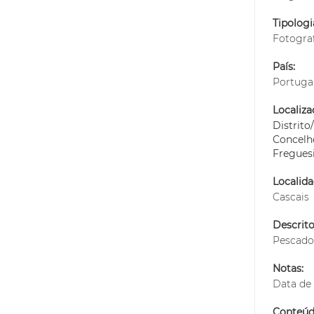
Tipolog
Fotogra
País:
Portuga
Localiza
Distrit
Concelh
Fregues
Localida
Cascais
Descrito
Pescado
Notas:
Data de 
Conteúdo