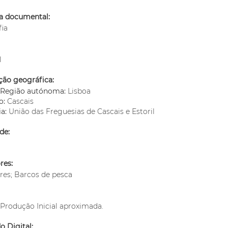
ia documental:
fia
l
ção geográfica:
o/Região autónoma:
Lisboa
o:
Cascais
ia:
União das Freguesias de Cascais e Estoril
de:
res:
res; Barcos de pesca
Produção Inicial aproximada.
 Digital: