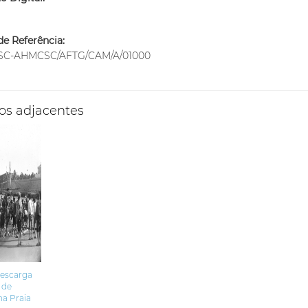
m
e Referência:
SC-AHMCSC/AFTG/CAM/A/01000
os adjacentes
Descarga
 de
na Praia