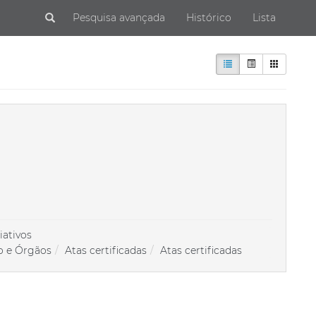
Submit
Pesquisa avançada
Histórico
Lista
iativos
o e Órgãos
Atas certificadas
Atas certificadas