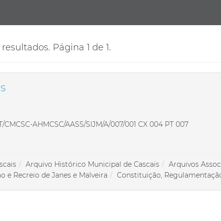
resultados. Página 1 de 1.
as
T/CMCSC-AHMCSC/AASS/SIJM/A/007/001 CX 004 PT 007
scais
Arquivo Histórico Municipal de Cascais
Arquivos Assoc
o e Recreio de Janes e Malveira
Constituição, Regulamentaçã